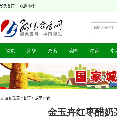
设为首页
收藏本站
|
首页
头条
资讯
读图
访谈
卓
当前位置：
首页
>
成果
>
食
金玉卉红枣醋奶