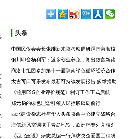
头条
条
中国民促会会长张维新来陕考察调研渭南谦顺核
桃生态产业园
铜川印台杨利军：返乡创业养兔，闯出致富新路
商洛市组团参加第十一届陕南绿色循环经济合作
要
活动
太古可口可乐发布最新可持续发展报告 多举措助
深
力美丽中国建设
《通用ESG企业评价规范》制订工作正式启航
权
郑元豹的绿色理念引领人民控股砥砺前行
，
西北建设杂志社与华人头条陕西中心建立战略合
亿
作关系
海信新风空调携手青岛地铁，欧洲杯专列亮相3
日
号线
《西北建设》杂志总编一行拜访央企爱国工程研
关