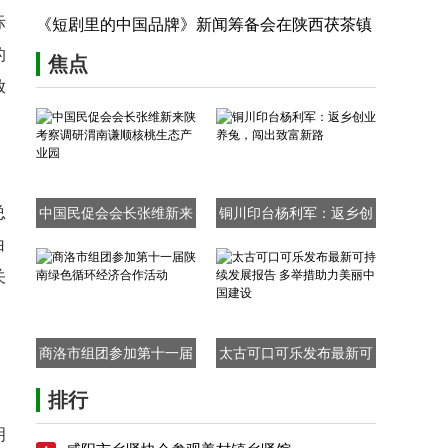
际
究院组委会主任方建文
《短剧里的中国品牌》新闻筹备会在陕西茯茶镇
的
举行
焦点
放
总
中国民促会会长张维新来
铜川印台杨利军：返乡创
白
陕考察调研渭南谦顺核桃
业养兔，闯出致富新路
生态产业园
关
，
商洛市组团参加第十一届
太古可口可乐发布最新可
陕南绿色循环经济合作活
持续发展报告 多举措助力
排行
动
美丽中国建设
明