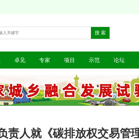
谈
卓见
专家
项目
示范
论坛
负责人就《碳排放权交易管