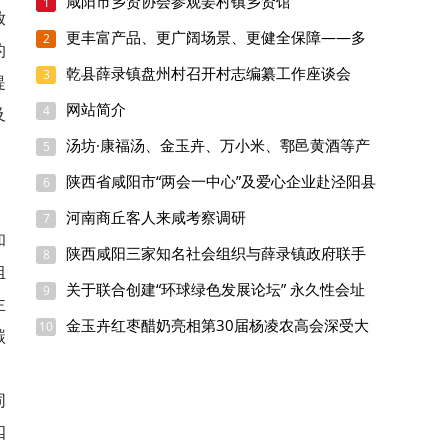
咸阳市乡贤协会参观姜村镇乡贤馆
1
放
更丰富产品、更广阔场景、更健全保障——多
2
的
地推进消费绿色低碳转型升级观察
乾县薛录镇盘州村召开村志编纂工作座谈会
3
提
网站简介
4
及
汤坊·康福汤、金玉卉、万小米、鄠邑黄酒等产
5
品入驻扶风县消费帮扶生活馆
陕西省咸阳市“两会一中心”及爱心企业赴泾阳县
6
开展捐资助学活动
河南商丘客人来咸考察调研
7
和
陕西咸阳三家知名社会组织与薛录镇政府联手
8
组
助力乡村振兴
关于联合创建“环球绿色发展论坛” 永久性会址
9
主
工程的申请
金玉卉红枣醋奶亮相第30届杨凌农高会深受大
10
碳
众喜欢
，
同
四