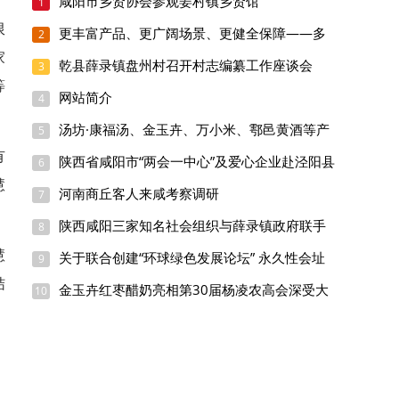
咸阳市乡贤协会参观姜村镇乡贤馆
1
限
更丰富产品、更广阔场景、更健全保障——多
2
地推进消费绿色低碳转型升级观察
家
乾县薛录镇盘州村召开村志编纂工作座谈会
3
等
网站简介
4
汤坊·康福汤、金玉卉、万小米、鄠邑黄酒等产
5
品入驻扶风县消费帮扶生活馆
有
陕西省咸阳市“两会一中心”及爱心企业赴泾阳县
6
开展捐资助学活动
慧
河南商丘客人来咸考察调研
7
陕西咸阳三家知名社会组织与薛录镇政府联手
8
助力乡村振兴
慧
关于联合创建“环球绿色发展论坛” 永久性会址
9
工程的申请
结
金玉卉红枣醋奶亮相第30届杨凌农高会深受大
10
众喜欢