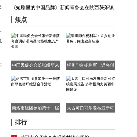
集
究院组委会主任方建文
《短剧里的中国品牌》新闻筹备会在陕西茯茶镇
举行
焦点
性
境
在
中国民促会会长张维新来
铜川印台杨利军：返乡创
陕考察调研渭南谦顺核桃
业养兔，闯出致富新路
生态产业园
商洛市组团参加第十一届
太古可口可乐发布最新可
陕南绿色循环经济合作活
持续发展报告 多举措助力
排行
动
美丽中国建设