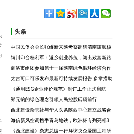
头条
他
术
中国民促会会长张维新来陕考察调研渭南谦顺核
的
桃生态产业园
铜川印台杨利军：返乡创业养兔，闯出致富新路
商洛市组团参加第十一届陕南绿色循环经济合作
活动
太古可口可乐发布最新可持续发展报告 多举措助
力美丽中国建设
《通用ESG企业评价规范》制订工作正式启航
郑元豹的绿色理念引领人民控股砥砺前行
西北建设杂志社与华人头条陕西中心建立战略合
作关系
海信新风空调携手青岛地铁，欧洲杯专列亮相3
于
号线
《西北建设》杂志总编一行拜访央企爱国工程研
便