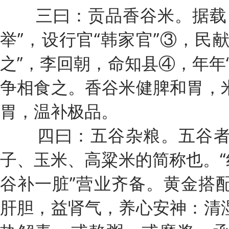
三曰：贡品香谷米。据载，
举”，设行官“韩家官”③，民献
之”，李回朝，命知县④，年年
争相食之。香谷米健脾和胃，
胃，温补极品。
四曰：五谷杂粮。五谷者
子、玉米、高粱米的简称也。“
谷补一脏”营业齐备。黄金搭
肝胆，益肾气，养心安神：清