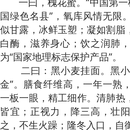
一曰，槐花蜜。“中国第一槐
国绿色名县”，氧库风情无限
似甘露，冰鲜玉塑；凝如割脂
白酶，滋养身心；饮之润肺
为“国家地理标志保护产品”。
二曰：黑小麦挂面。黑小麦
金”。膳食纤维高，一年一熟
一板一眼，精工细作。清肺热
皆宜；正视力，降三高，壮
之，不生火躁；隆冬入口，自